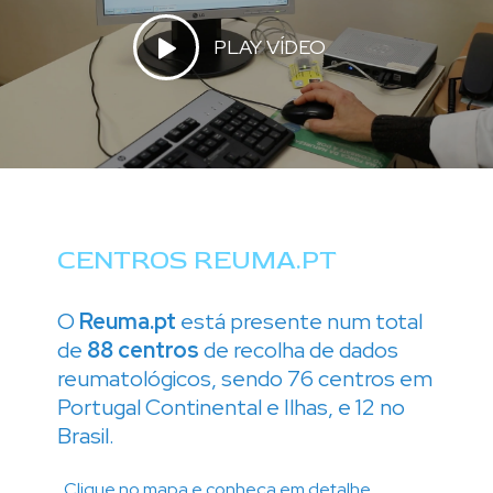
PLAY VÍDEO
CENTROS REUMA.PT
O
Reuma.pt
está presente num total
de
88
centros
de recolha de dados
reumatológicos, sendo 76 centros em
Portugal Continental e Ilhas, e 12 no
Brasil.
Clique no mapa e conheça em detalhe