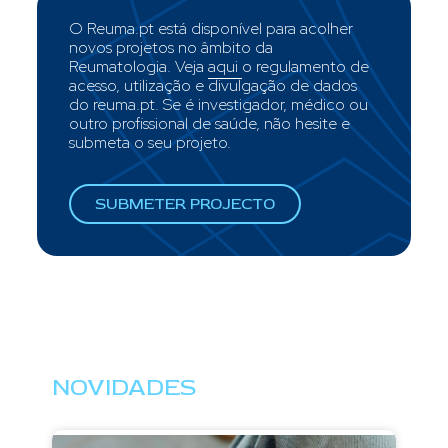
O Reuma.pt está disponível para acolher
novos projetos no âmbito da
Reumatologia. Veja
aqui
o regulamento de
acesso, utilização e divulgação de dados
do reuma.pt. Se é investigador, médico ou
outro profissional de saúde, não hesite e
submeta o seu projeto.
SUBMETER PROJECTO
NOVIDADES